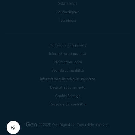
Sala stampa
Fiducia digitale
Tecnologia
Informativa sulla privacy
Informativa sui prodotti
Informazioni legali
Segnala vulnerabilità
Informativa sulla schiavitù moderna
Dettagli abbonamento
Cookie Settings
Recedere dal contratto
© 2025 Gen Digital Inc.
Tutti i diritti riservati.