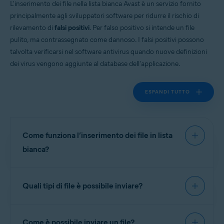
L'inserimento dei file nella lista bianca Avast è un servizio fornito
Tutti i sistemi operativi supportati
principalmente agli sviluppatori software per ridurre il rischio di
rilevamento di
falsi positivi
. Per falso positivo si intende un file
pulito, ma contrassegnato come dannoso. I falsi positivi possono
talvolta verificarsi nel software antivirus quando nuove definizioni
dei virus vengono aggiunte al database dell'applicazione.
ESPANDI TUTTO
Come funziona l’inserimento dei file in lista
bianca?
Quando invii file delle applicazioni al
Laboratorio
Quali tipi di file è possibile inviare?
delle Minacce Avast
, gli analisti esaminano il
software per rilevare attività dannose o
indesiderate. Le applicazioni prive di malware che
Invia file solo se hai l’autorizzazione per
al contempo soddisfano le linee guida in merito
Come è possibile inviare un file?
richiederne l’approvazione. Non inviare hack di