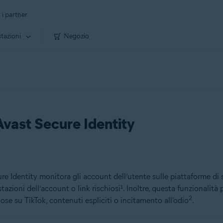
 i partner
tazioni
Negozio
Avast Secure Identity
e Identity monitora gli account dell’utente sulle piattaforme di 
tazioni dell’account o link rischiosi¹. Inoltre, questa funzionali
2
lose su TikTok, contenuti espliciti o incitamento all'odio
.