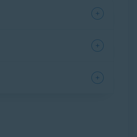
ssi anomali e post sospetti, al fine di evitare
ware nel feed dell’account, che possono essere
conda della piattaforma:
to per rilevare eventuali post o commenti su
ell’account per esaminare i post o i commenti
giunta prima.