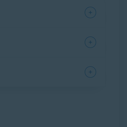
inicios de sesión extraños y publicaciones
ioso en el flujo de tu cuenta, que pueden
ún la plataforma:
 de publicaciones o comentarios sobre
 para publicaciones o comentarios hechos en el