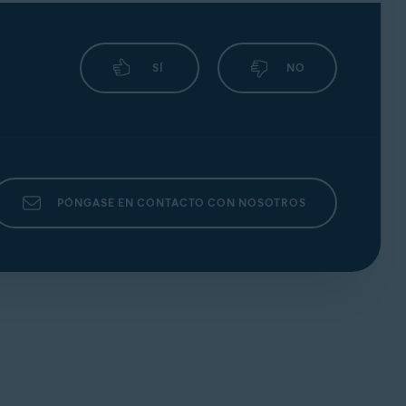
SÍ
NO
la cuenta de redes sociales que quieres
Canal de
X
kTok
YouTube®
(Twitter)
✓
✓
✓
PÓNGASE EN CONTACTO CON NOSOTROS
 para la función Social Media Monitoring.
✓
✓
✓
✓
✓
✓
✓
✓