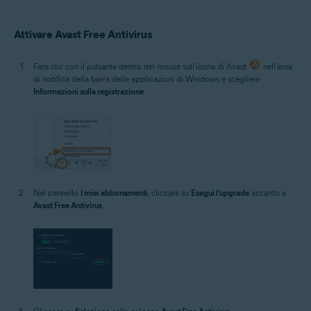
Microsoft Windows 10 Home / Pro / Enterprise / Education - 32/64 bit
Microsoft Windows 8.1 / Pro / Enterprise - 32/64 bit
Microsoft Windows 8 / Pro / Enterprise - 32/64 bit
Attivare Avast Free Antivirus
Microsoft Windows 7 Home Basic / Home Premium / Professional /
Enterprise / Ultimate - Service Pack 1 con aggiornamento cumulativo
Fare clic con il pulsante destro del mouse sull'icona di Avast
nell'area
Convenience Rollup, 32/64 bit
di notifica della barra delle applicazioni di Windows e scegliere
Informazioni sulla registrazione
.
Nel pannello
I miei abbonamenti
, cliccare su
Esegui l’upgrade
accanto a
Avast Free Antivirus
.