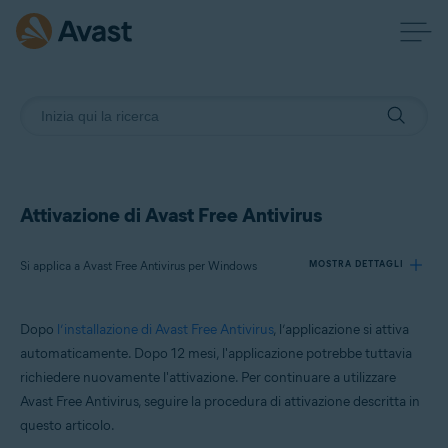
Attivazione di Avast Free Antivirus
Si applica a Avast Free Antivirus per Windows
MOSTRA DETTAGLI
Dopo
l’installazione di Avast Free Antivirus
, l’applicazione si attiva
Prodotti:
automaticamente. Dopo 12 mesi, l'applicazione potrebbe tuttavia
Avast Free Antivirus 23.x per Windows
richiedere nuovamente l'attivazione. Per continuare a utilizzare
Avast Free Antivirus, seguire la procedura di attivazione descritta in
Sistemi operativi:
questo articolo.
Microsoft Windows 11 Home / Pro / Enterprise / Education