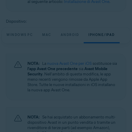
al seguente articolo:
Installazione di Avast One
.
Windows, macOS, Android e iOS
Dispositivo:
WINDOWS PC
MAC
ANDROID
IPHONE/IPAD
NOTA:
La
nuova Avast One per iOS
sostituisce sia
l'app Avast One precedente
sia
Avast Mobile
Security
. Nell'ambito di questa modifica, le app
meno recenti vengono rimosse da Apple App
Store. Tutte le nuove installazioni in iOS installano
la nuova app Avast One.
NOTA:
Se hai acquistato un abbonamento multi-
dispositivo Avast in un punto vendita o tramite un
rivenditore di terze parti (ad esempio Amazon),