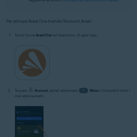
Per attivare Avast One tramite l'Account Avast:
Tocca l'icona
Avast One
nel dispositivo. Si apre l’app.
Toccare
Account
, quindi selezionare
⋮
Menu
(i tre puntini) sotto I
miei abbonamenti.