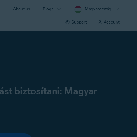
About us
Blogs
Magyarország
Support
Account
st biztosítani: Magyar
: