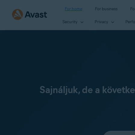
For home
For business
Fo
Security
Privacy
Perf
Sajnáljuk, de a követ
Select