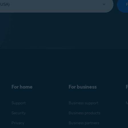
For home
For business
F
Support
Business support
M
Security
Business products
Privacy
Business partners