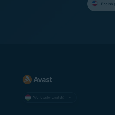
your
language:
Worldwide (English)