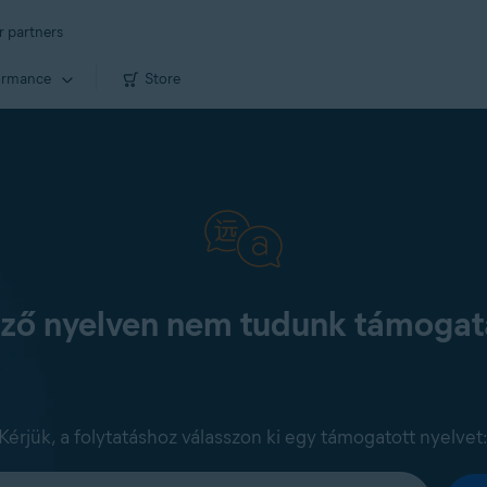
r partners
ormance
Store
kező nyelven nem tudunk támogatá
Kérjük, a folytatáshoz válasszon ki egy támogatott nyelvet