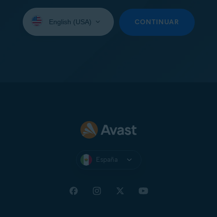
Seleccione
su
CONTINUAR
idioma:
España