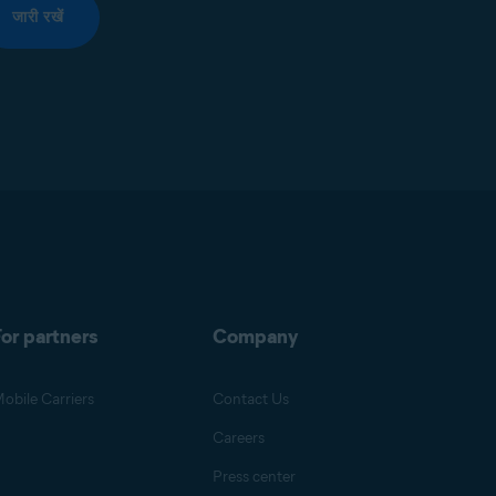
जारी रखें
or partners
Company
obile Carriers
Contact Us
Careers
Press center