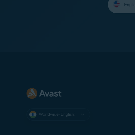
your
language:
Worldwide (English)