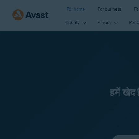
For home
For business
Fo
Security
Privacy
Perf
हमें खेद
Select