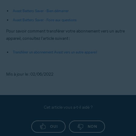
Avast Battery Saver - Bien démarrer
Avast Battery Saver - Foire aux questions
Pour savoir comment transférer votre abonnement vers un autre
appareil, consultez l'article suivant :
Transférer un abonnement Avast vers un autre appareil
Mis à jour le : 02/06/2022
Cet article vous a-t-il aidé ?
OUI
NON