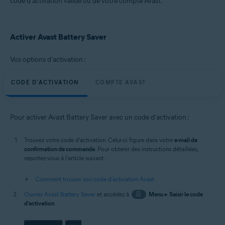
code d'activation valide ou de votre compte Avast.
Microsoft Windows 11 Famille/Pro/Entreprise/Éducation
Microsoft Windows 10 Famille/Pro/Entreprise/Éducation (32/64 bits)
Microsoft Windows 8.1/Professionnel/Entreprise (32/64 bits)
Activer Avast Battery Saver
Microsoft Windows 8/Professionnel/Entreprise (32/64 bits)
Microsoft Windows 7 Édition Familiale Basique/Édition Familiale
Premium/Professionnel/Entreprise/Édition Intégrale - Service Pack 1
Vos options d'activation :
(32/64 bits)
CODE D'ACTIVATION
COMPTE AVAST
Pour activer Avast Battery Saver avec un code d'activation :
Trouvez votre code d'activation. Celui-ci figure dans votre
e-mail de
confirmation de commande
. Pour obtenir des instructions détaillées,
reportez-vous à l'article suivant :
Comment trouver son code d'activation Avast
Ouvrez Avast Battery Saver
et accédez à
☰
Menu
▸
Saisir le code
d’activation
.