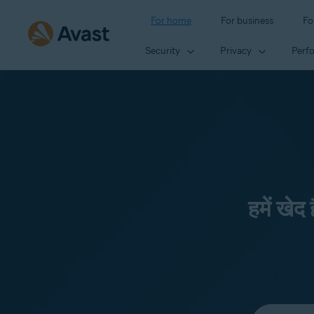
For home
For business
Fo
Security
Privacy
Perf
हमें खेद
Select