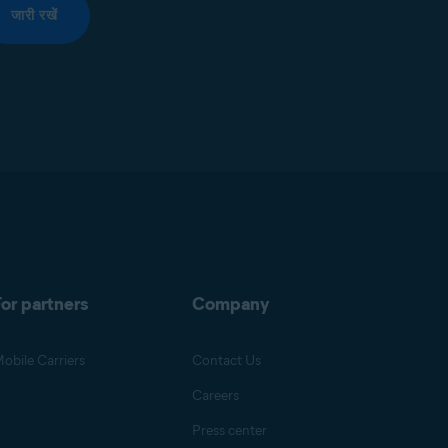
जारी रखें
or partners
Company
obile Carriers
Contact Us
Careers
Press center