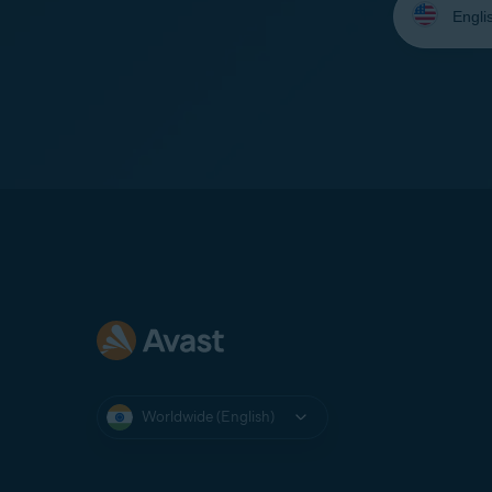
your
language:
Worldwide (English)