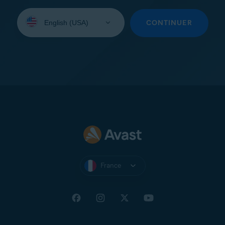
Sélectionnez
une
CONTINUER
langue:
France