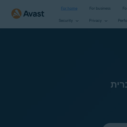
For home
For business
Fo
Security
Privacy
Perf
רית
Select