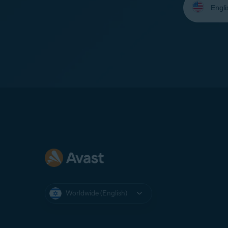
your
language:
Worldwide (English)