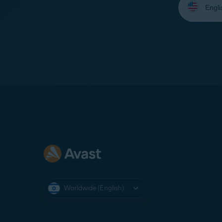
your
language:
Worldwide (English)