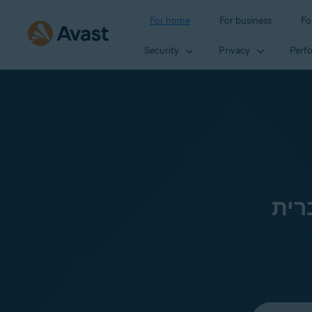
For home
For business
Fo
Security
Privacy
Perf
רית
Select