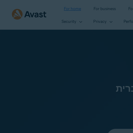
For home
For business
Fo
Security
Privacy
Perf
רית
Select