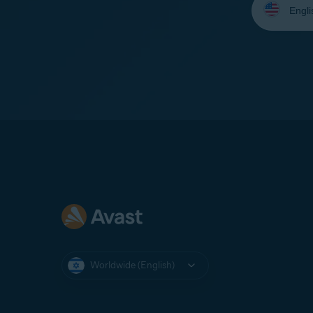
your
language:
Worldwide (English)