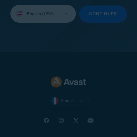
Sélectionnez
une
CONTINUER
langue:
France