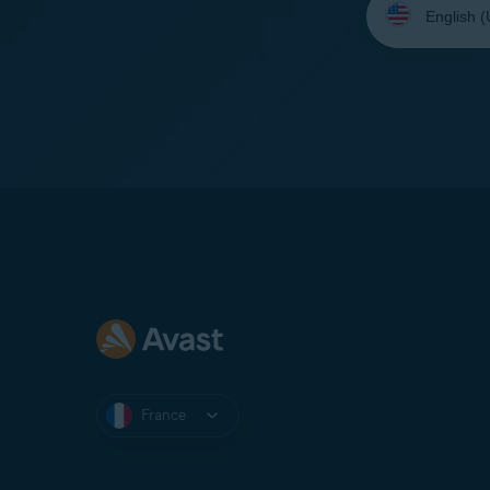
une
langue:
France