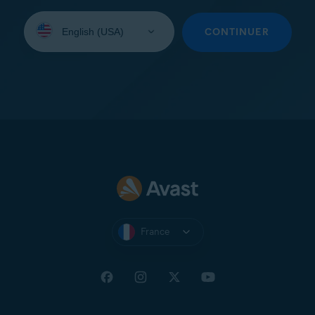
Sélectionnez
une
CONTINUER
langue:
France