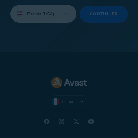
Sélectionnez
une
CONTINUER
langue:
France