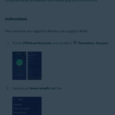
comprendre les problèmes techniques que vous rencontrez.
Google Android 9.0 (Pie, API 28) ou version ultérieure
Instructions
Pour envoyer vos rapports d’erreurs au support Avast :
Ouvrez
VPN Avast SecureLine
, puis accédez à
Paramètres
▸
À propos
.
Appuyez sur
Version actuelle
sept fois.