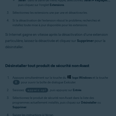
Safari
: dans la barre de menu Apple, sélectionnez
Safari
▸
Réglages...
,
puis cliquez sur l’onglet
Extensions
.
Sélectionnez les extensions une par une et désactivez-les.
Si la désactivation de l’extension résout le problème, recherchez et
installez toute mise à jour disponible pour les extensions.
Si Internet gagne en vitesse après la désactivation d’une extension
particulière, laissez-la désactivée et cliquez sur
Supprimer
pour la
désinstaller.
Désinstaller tout produit de sécurité non-Avast
Appuyez simultanément sur la touche du
logo Windows
et la touche
R
pour ouvrir la boîte de dialogue Exécuter.
Saisissez
appwiz.cpl
, puis appuyez sur
Entrée
.
Sélectionnez le produit de sécurité non-Avast dans la liste des
programmes actuellement installés, puis cliquez sur
Désinstaller
ou
Supprimer
.
Suivez les instructions à l’écran.