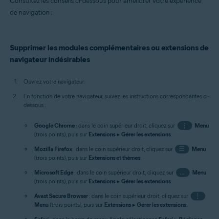
Consultez les conseils ci-dessous pour améliorer votre expérience
de navigation :
Supprimer les modules complémentaires ou extensions de
navigateur indésirables
Ouvrez votre navigateur.
En fonction de votre navigateur, suivez les instructions correspondantes ci-
dessous :
Google Chrome
: dans le coin supérieur droit, cliquez sur
⋮
Menu
(trois points), puis sur
Extensions
▸
Gérer les extensions
.
Mozilla Firefox
: dans le coin supérieur droit, cliquez sur
☰
Menu
(trois points), puis sur
Extensions et thèmes
.
Microsoft Edge
: dans le coin supérieur droit, cliquez sur
…
Menu
(trois points), puis sur
Extensions
▸
Gérer les extensions
.
Avast Secure Browser
: dans le coin supérieur droit, cliquez sur
⋮
Menu
(trois points), puis sur
Extensions
▸
Gérer les extensions
.