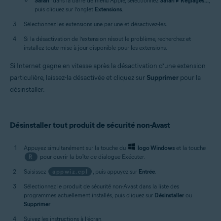
Safari
: dans la barre de menu Apple, sélectionnez
Safari
▸
Réglages...
,
puis cliquez sur l’onglet
Extensions
.
Sélectionnez les extensions une par une et désactivez-les.
Si la désactivation de l’extension résout le problème, recherchez et
installez toute mise à jour disponible pour les extensions.
Si Internet gagne en vitesse après la désactivation d’une extension
particulière, laissez-la désactivée et cliquez sur
Supprimer
pour la
désinstaller.
Désinstaller tout produit de sécurité non-Avast
Appuyez simultanément sur la touche du
logo Windows
et la touche
R
pour ouvrir la boîte de dialogue Exécuter.
Saisissez
appwiz.cpl
, puis appuyez sur
Entrée
.
Sélectionnez le produit de sécurité non-Avast dans la liste des
programmes actuellement installés, puis cliquez sur
Désinstaller
ou
Supprimer
.
Suivez les instructions à l’écran.