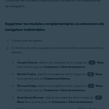
Consultez les conseils ci-dessous pour améliorer votre expérience
de navigation :
Supprimer les modules complémentaires ou extensions de
navigateur indésirables
Ouvrez votre navigateur.
En fonction de votre navigateur, suivez les instructions correspondantes ci-
dessous :
Google Chrome
: dans le coin supérieur droit, cliquez sur
⋮
Menu
(trois points), puis sur
Extensions
▸
Gérer les extensions
.
Mozilla Firefox
: dans le coin supérieur droit, cliquez sur
☰
Menu
(trois points), puis sur
Extensions et thèmes
.
Microsoft Edge
: dans le coin supérieur droit, cliquez sur
…
Menu
(trois points), puis sur
Extensions
▸
Gérer les extensions
.
Avast Secure Browser
: dans le coin supérieur droit, cliquez sur
⋮
Menu
(trois points), puis sur
Extensions
▸
Gérer les extensions
.