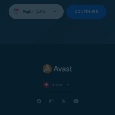
Sélectionnez
une
CONTINUER
langue:
France