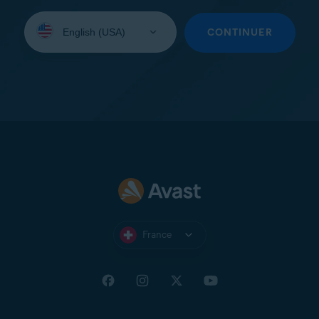
Sélectionnez
une
CONTINUER
langue:
France