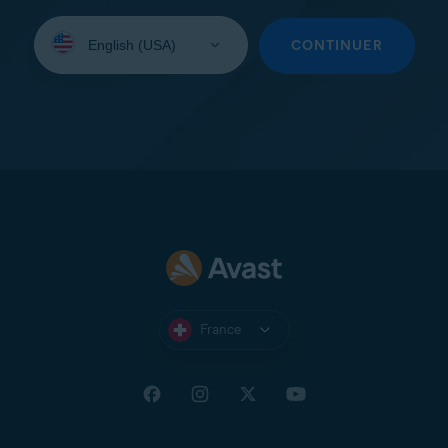
Sélectionnez
une
CONTINUER
langue:
France