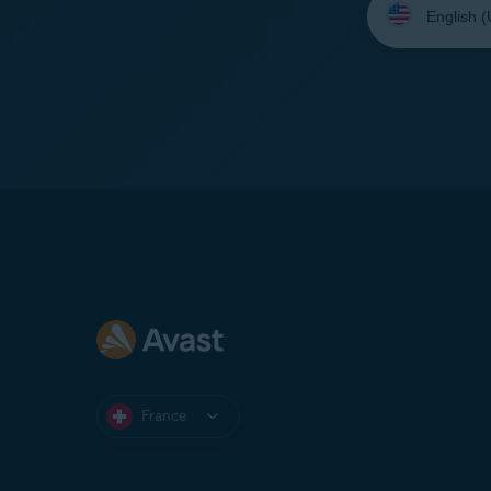
une
langue:
France