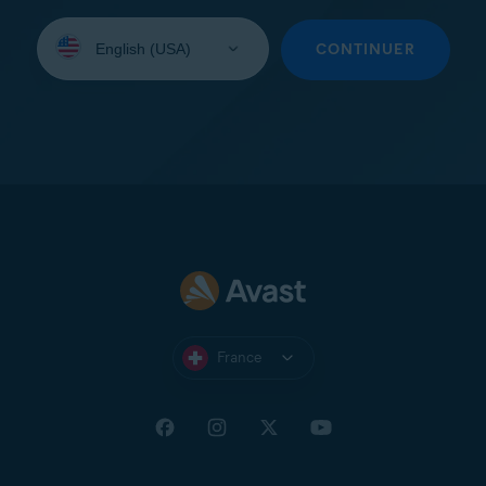
Sélectionnez
une
CONTINUER
langue:
France