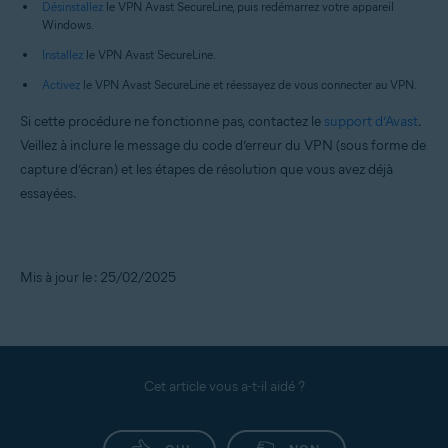
Désinstallez
le VPN Avast SecureLine, puis redémarrez votre appareil
Windows.
Installez
le VPN Avast SecureLine.
Activez
le VPN Avast SecureLine et réessayez de vous connecter au VPN.
Si cette procédure ne fonctionne pas, contactez le
support d’Avast
.
Veillez à inclure le message du code d’erreur du VPN (sous forme de
capture d’écran) et les étapes de résolution que vous avez déjà
essayées.
Mis à jour le : 25/02/2025
Cet article vous a-t-il aidé ?