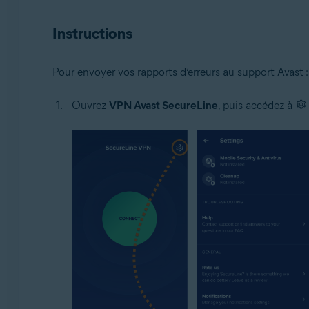
Systèmes d'exploitation:
Instructions
Google Android 9.0 (Pie, API 28) ou version ultérieure
Pour envoyer vos rapports d’erreurs au support Avast :
Ouvrez
VPN Avast SecureLine
, puis accédez à