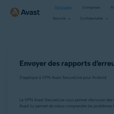
Particuliers
Entreprises
Pa
Sécurité
Confidentialité
Envoyer des rapports d’erre
S’applique à VPN Avast SecureLine pour Android
Produits:
Le VPN Avast SecureLine vous permet d’envoyer des rap
Avast lui permet de mieux comprendre les problèmes 
VPN Avast SecureLine 6.x pour Android