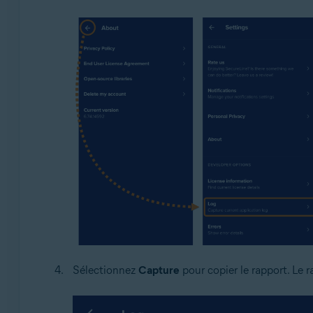
Sélectionnez
Capture
pour copier le rapport. Le r