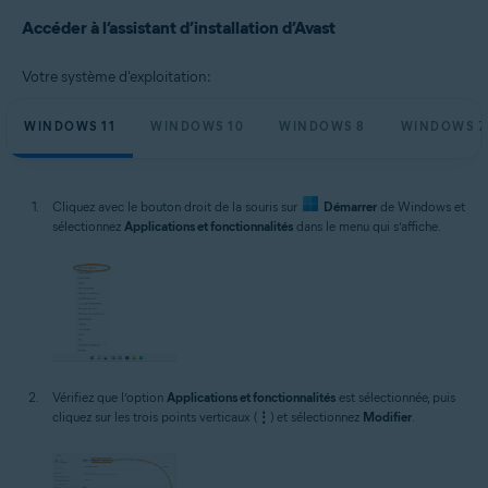
Systèmes d'exploitation:
Accéder à l’assistant d’installation d’Avast
Microsoft Windows 11 Famille/Pro/Entreprise/Éducation
Microsoft Windows 10 Famille/Pro/Entreprise/Éducation (32/64 bits)
Votre système d'exploitation:
Microsoft Windows 8.1/Professionnel/Entreprise (32/64 bits)
Microsoft Windows 8/Professionnel/Entreprise (32/64 bits)
Microsoft Windows 7 Édition Familiale Basique/Édition Familiale
WINDOWS 11
WINDOWS 10
WINDOWS 8
WINDOWS 7
Premium/Professionnel/Entreprise/Édition Intégrale - Service Pack 1
avec mise à jour cumulative de commodité (32/64 bits)
Cliquez avec le bouton droit de la souris sur
Démarrer
de Windows et
sélectionnez
Applications et fonctionnalités
dans le menu qui s’affiche.
Vérifiez que l’option
Applications et fonctionnalités
est sélectionnée, puis
cliquez sur les trois points verticaux (
⋮
) et sélectionnez
Modifier
.