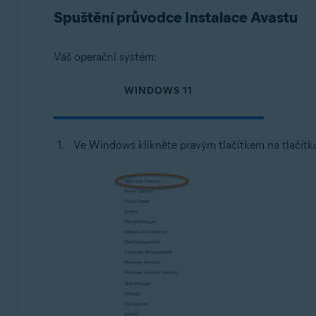
Spuštění průvodce Instalace Avastu
Operační systémy:
Microsoft Windows 11 Home / Pro / Enterprise / Educa
Váš operační systém:
Microsoft Windows 10 Home / Pro / Enterprise / Educa
Microsoft Windows 8.1 / Pro / Enterprise – 32/64bitov
WINDOWS 11
Microsoft Windows 8 / Pro / Enterprise – 32/64bitový
Microsoft Windows 7 Home Basic / Home Premium / Profe
Ve Windows klikněte pravým tlačítkem na tlačít