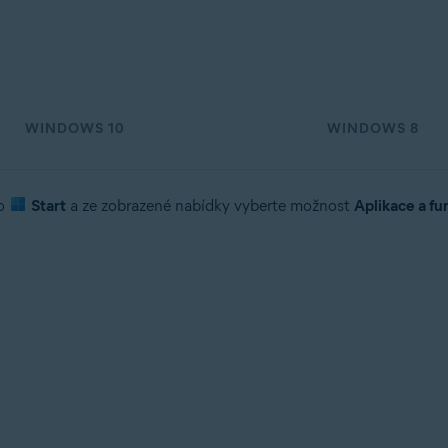
tion
tion – 32/64bitový
ý
WINDOWS 10
WINDOWS 8
ssional / Enterprise / Ultimate – Service Pack 1 s aktualizací Convenien
ko
Start
a ze zobrazené nabídky vyberte možnost
Aplikace a fu