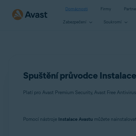
Domácnosti
Firmy
Partne
Zabezpečení
Soukromí
Spuštění průvodce Instalac
Platí pro Avast Premium Security, Avast Free Antivirus
Produkty:
Pomocí nástroje
Instalace Avastu
můžete nainstalovat
Avast Premium Security 22.x
Avast Free Antivirus 22.x