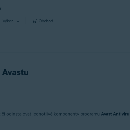
ři
Výkon
Obchod
e Avastu
 či odinstalovat jednotlivé komponenty programu
Avast Antiviru