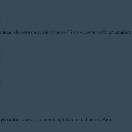
funkce
, klikněte na svislé tři tečky (
⋮
) a vyberte možnost
Změnit
.
kých účtů
s žádostí o povolení, klikněte na tlačítko
Ano
.