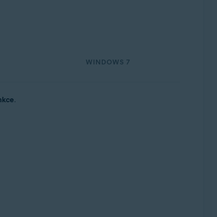
WINDOWS 7
t Rollup Update, 32/64bitový
nkce
.