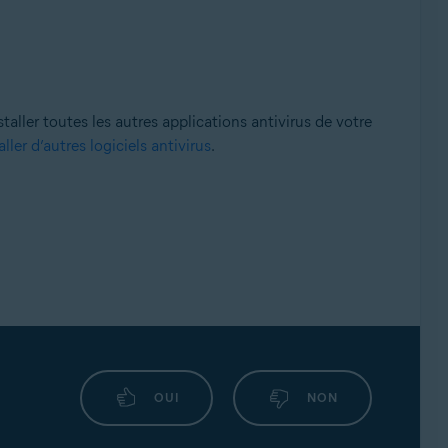
aller toutes les autres applications antivirus de votre
ller d’autres logiciels antivirus
.
OUI
NON