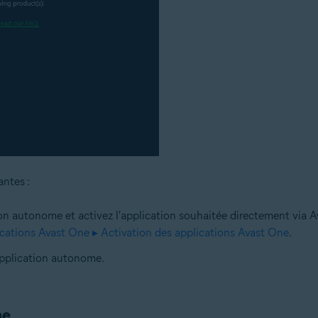
antes :
tion autonome et activez l'application souhaitée directement via 
lications Avast One ▸ Activation des applications Avast One
.
'application autonome.
ne