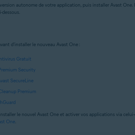
version autonome de votre application, puis installer Avast One. P
i-dessous.
avant d'installer le nouveau Avast One :
ntivirus Gratuit
 Premium Security
Avast SecureLine
t Cleanup Premium
achGuard
staller le nouvel Avast One et activer vos applications via celui-c
vast One
.