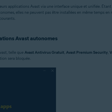
ieurs applications Avast via une interface unique et unifiée. Étan
nomes, elles ne peuvent pas être installées en même temps en rai
courants.
lications Avast autonomes
vast, telle que
Avast Antivirus Gratuit
,
Avast Premium Security
,
V
lation sera bloquée.