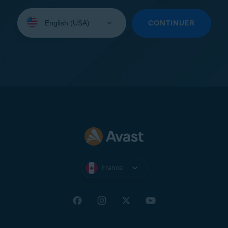
Sélectionnez
une
CONTINUER
langue:
France