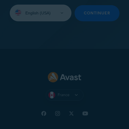
Sélectionnez
une
CONTINUER
langue:
France