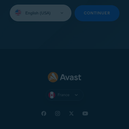
Sélectionnez
une
CONTINUER
langue:
France