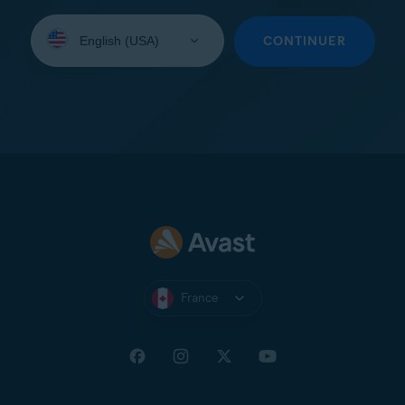
Sélectionnez
une
CONTINUER
langue:
France