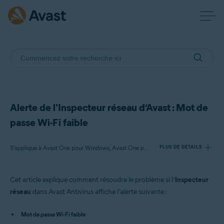
Alerte de l'Inspecteur réseau d’Avast : Mot de
passe Wi-Fi faible
S’applique à Avast One pour Windows, Avast One pour Mac, Avast Premium Security pour Windows, Avast Free Antivirus pour Windows, Avast Premium Security pour Mac, Avast Security pour Mac
PLUS DE DÉTAILS
Cet article explique comment résoudre le problème si l’
Inspecteur
Produits:
réseau
dans Avast Antivirus affiche l’alerte suivante :
Avast One 22.x pour Windows
Avast One 22.x pour Mac
Mot de passe Wi-Fi faible