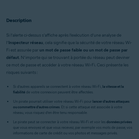
Avast Premium Security 22.x pour Windows
Avast Free Antivirus 22.x pour Windows
Avast Premium Security 15.x pour Mac
Avast Security 15.x pour Mac
Description
Systèmes d'exploitation:
Si l’alerte ci-dessus s’affiche après l’exécution d’une analyse de
Microsoft Windows 11 Home / Pro / Enterprise / Education
l’
Inspecteur réseau
, cela signifie que la sécurité de votre réseau Wi-
Microsoft Windows 10 Famille/Pro/Entreprise/Enseignement -
Fi est assurée par
un mot de passe faible ou un mot de passe par
32/64 bits
Microsoft Windows 8.x/Pro/Entreprise - 32/64 bits
défaut
. N’importe qui se trouvant à portée du réseau peut deviner
Microsoft Windows 8/Professionnel/Entreprise - 32/64 bits
ce mot de passe et accéder à votre réseau Wi-Fi. Ceci présente les
Microsoft Windows 7 Édition Familiale Basique/Édition Familiale
risques suivants :
Premium/Professionnel/Entreprise/Édition Intégrale - Service Pack 1
avec mise à jour cumulative de commodité (32/64 bits)
Si d’autres appareils se connectent à votre réseau Wi-Fi,
la vitesse et la
Apple macOS 12.x (Monterey)
fiabilité
de votre connexion peuvent être affectées.
Apple macOS 11.x (Big Sur)
Un pirate pourrait utiliser votre réseau Wi-Fi pour
Apple macOS 10.15.x (Catalina)
lancer d’autres attaques
ou commettre d’autres crimes
Apple macOS 10.14.x (Mojave)
. Et si cette attaque est associée à votre
réseau, vous risquez d’en être tenu responsable.
Apple macOS 10.13.x (High Sierra)
Apple macOS 10.12.x (Sierra)
Le pirate peut se connecter à votre réseau Wi-Fi et voir les
données privées
Apple Mac OS X 10.11.x (El Capitan)
que vous envoyez et que vous recevez, par exemple vos mots de passe, vos
informations de carte de crédit ou vos photos et messages privés.