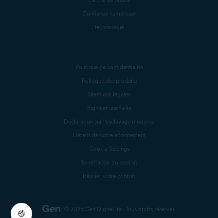
Confiance numérique
Technologie
Politique de confidentialité
Politique des produits
Mentions légales
Signaler une faille
Déclaration sur l’esclavage moderne
Détails de votre abonnement
Cookie Settings
Se rétracter du contrat
Résilier votre contrat
© 2025 Gen Digital Inc.
Tous droits réservés.