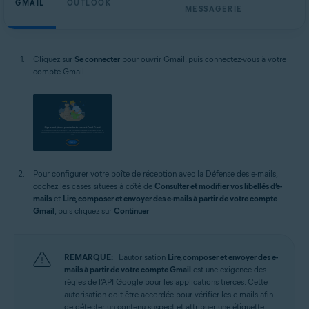
GMAIL
OUTLOOK
MESSAGERIE
Cliquez sur
Se connecter
pour ouvrir Gmail, puis connectez-vous à votre
compte Gmail.
Pour configurer votre boîte de réception avec la Défense des e-mails,
cochez les cases situées à côté de
Consulter et modifier vos libellés d’e-
mails
et
Lire, composer et envoyer des e-mails à partir de votre compte
Gmail
, puis cliquez sur
Continuer
.
REMARQUE:
L’autorisation
Lire, composer et envoyer des e-
mails à partir de votre compte Gmail
est une exigence des
règles de l’API Google pour les applications tierces. Cette
autorisation doit être accordée pour vérifier les e-mails afin
de détecter un contenu suspect et attribuer une étiquette