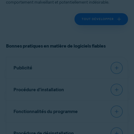
comportement malveillant et potentiellement indésirable.
Toutes les plateformes prises en charge
TOUT DÉVELOPPER
Bonnes pratiques en matière de logiciels fiables
Publicité
Éléments requis:
Procédure d’installation
Page d’accueil
Recommandé:
Identifiez clairement le fournisseur du produit,
Fonctionnalités du programme
décrivez les fonctionnalités du logiciel et
Signature du logiciel
indiquez les informations de coût, le cas échéant.
Éléments requis:
Ajoutez une liste des logiciels en lot,
Chaque fichier exécutable doit contenir un
Procédure de désinstallation