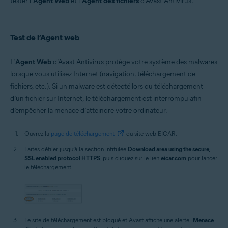
tester l’
Agent Web
et l’
Agent des fichiers
d’Avast Antivirus.
Systèmes d'exploitation:
Microsoft Windows 11 Famille/Professionnel/Entreprise/Éducation
Microsoft Windows 10 Famille/Professionnel/Entreprise/
Test de l’Agent web
Éducation (32/64 bits)
Microsoft Windows 8.1/Professionnel/Entreprise (32/64 bits)
Microsoft Windows 8/Professionnel/Entreprise (32/64 bits)
L’
Agent Web
d’Avast Antivirus protège votre système des malwares
Microsoft Windows 7 Édition Familiale Basique/Édition Familiale
lorsque vous utilisez Internet (navigation, téléchargement de
Premium/Professionnel/Entreprise/Édition Intégrale - Service Pack 1
avec mise à jour cumulative de commodité (32/64 bits)
fichiers, etc.). Si un malware est détecté lors du téléchargement
d’un fichier sur Internet, le téléchargement est interrompu afin
d’empêcher la menace d’atteindre votre ordinateur.
Ouvrez la
page de téléchargement
du site web EICAR.
Faites défiler jusqu’à la section intitulée
Download area using the secure,
SSL enabled protocol HTTPS
, puis cliquez sur le lien
eicar.com
pour lancer
le téléchargement.
Le site de téléchargement est bloqué et Avast affiche une alerte :
Menace