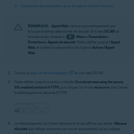
Ajustement des paramètres pour les agents d’Avast Antivirus
REMARQUE:
Agent Web
s’active automatiquement une
fois que le temps sélectionné est écoulé. Si le test
EICAR
se
termine avant, revenez à
☰
Menu
▸
Paramètres
▸
Protection
▸
Agents de sécurité
. Faites défiler jusqu’à l’
Agent
Web
et cochez la case en face de l’option
Activer l'Agent
Web
.
Ouvrez la
page de téléchargement
du site web EICAR.
Faites défiler jusqu’à la section intitulée
Download area using the secure,
SSL enabled protocol HTTPS
, puis cliquez sur le lien
eicar.com
pour lancer
le téléchargement sécurisé HTTPS.
Le téléchargement du fichier démarre et Avast affiche une alerte :
Menace
éliminée
(par défaut, eicar.com est mis en quarantaine), ce qui indique