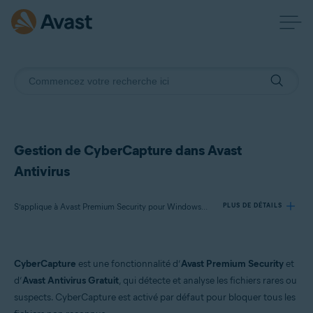
Gestion de CyberCapture dans Avast
Antivirus
S’applique à Avast Premium Security pour Windows, Avast Antivirus Gratuit pour Windows
PLUS DE DÉTAILS
Produits:
CyberCapture
est une fonctionnalité d’
Avast Premium Security
et
Avast Premium Security 22.x pour Windows
d’
Avast Antivirus Gratuit
, qui détecte et analyse les fichiers rares ou
Avast Antivirus Gratuit 22.x pour Windows
suspects. CyberCapture est activé par défaut pour bloquer tous les