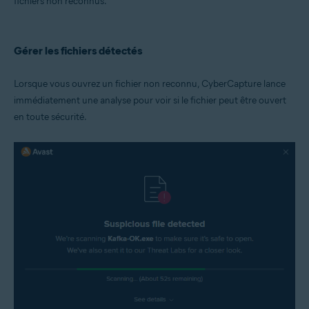
fichiers non reconnus.
Systèmes d'exploitation:
Microsoft Windows 11 Famille/Pro/Entreprise/Éducation
Microsoft Windows 10 Famille/Pro/Entreprise/Éducation (32/64 bits)
Gérer les fichiers détectés
Microsoft Windows 8.1/Professionnel/Entreprise (32/64 bits)
Microsoft Windows 8/Professionnel/Entreprise (32/64 bits)
Microsoft Windows 7 Édition Familiale Basique/Édition Familiale
Lorsque vous ouvrez un fichier non reconnu, CyberCapture lance
Premium/Professionnel/Entreprise/Édition Intégrale - Service Pack 1
immédiatement une analyse pour voir si le fichier peut être ouvert
avec mise à jour cumulative de commodité (32/64 bits)
en toute sécurité.