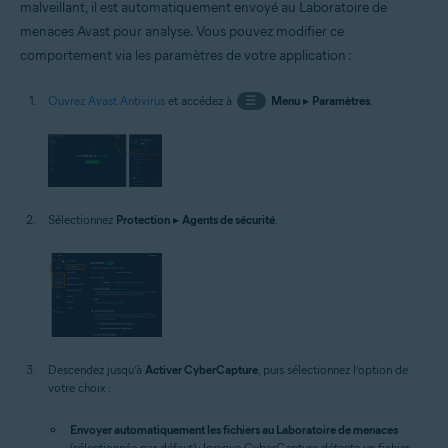
malveillant, il est automatiquement envoyé au Laboratoire de
menaces Avast pour analyse. Vous pouvez modifier ce
comportement via les paramètres de votre application :
Ouvrez Avast Antivirus
et accédez à
☰
Menu
▸
Paramètres
.
Sélectionnez
Protection
▸
Agents de sécurité
.
Descendez jusqu’à
Activer CyberCapture
, puis sélectionnez l’option de
votre choix :
Envoyer automatiquement les fichiers au Laboratoire de menaces
(sélectionnée par défaut) : lorsque CyberCapture détecte un fichier