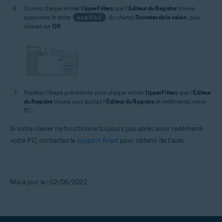
Ouvrez chaque entrée
UpperFilters
que l’
Éditeur du Registre
trouve,
supprimez le texte
aswKbd
du champ
Données de la valeur
, puis
cliquez sur
OK
.
Répétez l’étape précédente pour chaque entrée
UpperFilters
que l’
Éditeur
du Registre
trouve, puis quittez l’
Éditeur du Registre
et redémarrez votre
PC.
Si votre clavier ne fonctionne toujours pas après avoir redémarré
votre PC, contactez le
support Avast
pour obtenir de l’aide.
Mis à jour le : 02/06/2022