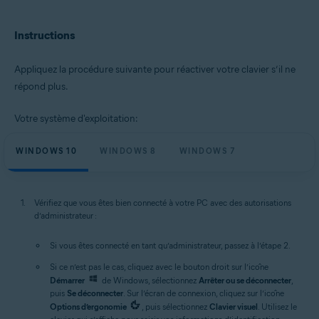
Microsoft Windows 11 Famille/Pro/Entreprise/Éducation
Microsoft Windows 10 Famille/Pro/Entreprise/Éducation (32/64 bits)
Instructions
Microsoft Windows 8.1/Professionnel/Entreprise (32/64 bits)
Microsoft Windows 8/Professionnel/Entreprise (32/64 bits)
Appliquez la procédure suivante pour réactiver votre clavier s’il ne
Microsoft Windows 7 Édition Familiale Basique/Édition Familiale
Premium/Professionnel/Entreprise/Édition Intégrale - Service Pack 1
répond plus.
avec mise à jour cumulative de commodité (32/64 bits)
Votre système d'exploitation:
WINDOWS 10
WINDOWS 8
WINDOWS 7
Vérifiez que vous êtes bien connecté à votre PC avec des autorisations
d’administrateur :
Si vous êtes connecté en tant qu’administrateur, passez à l’étape 2.
Si ce n’est pas le cas, cliquez avec le bouton droit sur l’icône
Démarrer
de Windows, sélectionnez
Arrêter ou se déconnecter
,
puis
Se déconnecter
. Sur l’écran de connexion, cliquez sur l’icône
Options d’ergonomie
, puis sélectionnez
Clavier visuel
. Utilisez le