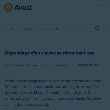
Dépannage d’un clavier ne répondant pas
S’applique à Avast One pour Windows, Avast Premium Security pour Windows, Avast Antivirus Gratuit pour Windows
PLUS DE DÉTAILS
Parfois, certains programmes ou services qui s’exécutent sur votre
Produits:
PC peuvent se trouver en conflit avec votre logiciel Avast et faire
Avast One 22.x pour Windows
que votre clavier se bloque. Ce problème peut en général être
Avast Premium Security 22.x pour Windows
corrigé par une simple modification dans votre
registre Windows
,
Avast Antivirus Gratuit 22.x pour Windows
comme décrit dans cet article.
Systèmes d'exploitation: