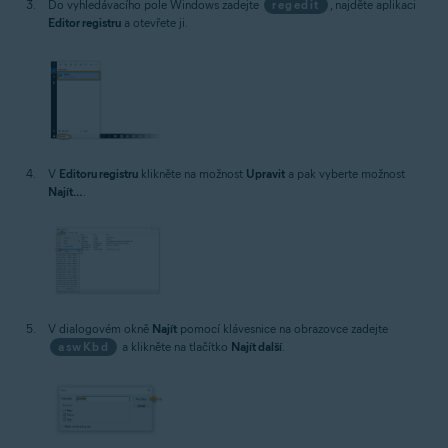
Do vyhledávacího pole Windows zadejte
regedit
, najděte aplikaci
Editor registru
a otevřete ji.
V
Editoru registru
klikněte na možnost
Upravit
a pak vyberte možnost
Najít…
.
V dialogovém okně
Najít
pomocí klávesnice na obrazovce zadejte
aswKbd
a klikněte na tlačítko
Najít další
.