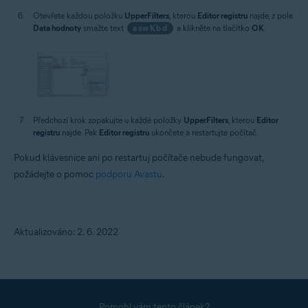
Otevřete každou položku
UpperFilters
, kterou
Editor registru
najde, z pole
Data hodnoty
smažte text
aswKbd
a klikněte na tlačítko
OK
.
Předchozí krok zopakujte u každé položky
UpperFilters
, kterou
Editor
registru
najde. Pak
Editor registru
ukončete a restartujte počítač.
Pokud klávesnice ani po restartuj počítače nebude fungovat,
požádejte o pomoc
podporu Avastu
.
Aktualizováno: 2. 6. 2022
Pomohl vám tento článek?