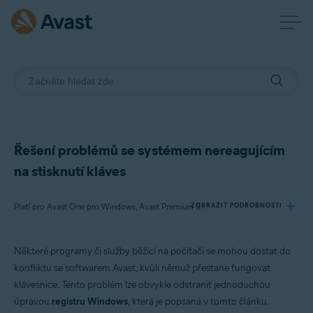
Řešení problémů se systémem nereagujícím
na stisknutí kláves
ZOBRAZIT PODROBNOSTI
Platí pro Avast One pro Windows, Avast Premium Security pro Windows, Avast Free Antivirus pro Windows
Některé programy či služby běžící na počítači se mohou dostat do
Produkty:
konfliktu se softwarem Avast, kvůli němuž přestane fungovat
Avast One 22.x pro Windows
klávesnice. Tento problém lze obvykle odstranit jednoduchou
Avast Premium Security 22.x pro Windows
úpravou
registru Windows
, která je popsaná v tomto článku.
Avast Free Antivirus 22.x pro Windows