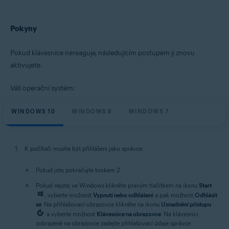
Operační systémy:
Pokyny
Microsoft Windows 11 Home / Pro / Enterprise / Education
Microsoft Windows 10 Home / Pro / Enterprise / Education – 32/64bitový
Microsoft Windows 8.1 / Pro / Enterprise – 32/64bitový
Pokud klávesnice nereaguje, následujícím postupem ji znovu
Microsoft Windows 8 / Pro / Enterprise – 32/64bitový
aktivujete.
Microsoft Windows 7 Home Basic / Home Premium / Professional /
Enterprise / Ultimate – Service Pack 1 s aktualizací Convenient Rollup
Update, 32/64bitový
Váš operační systém:
WINDOWS 10
WINDOWS 8
WINDOWS 7
K počítači musíte být přihlášeni jako správce:
Pokud jste, pokračujte krokem 2.
Pokud nejste, ve Windows klikněte pravým tlačítkem na ikonu
Start
, vyberte možnost
Vypnutí nebo odhlášení
a pak možnost
Odhlásit
se
. Na přihlašovací obrazovce klikněte na ikonu
Usnadnění přístupu
a vyberte možnost
Klávesnice na obrazovce
. Na klávesnici
zobrazené na obrazovce zadejte přihlašovací údaje správce