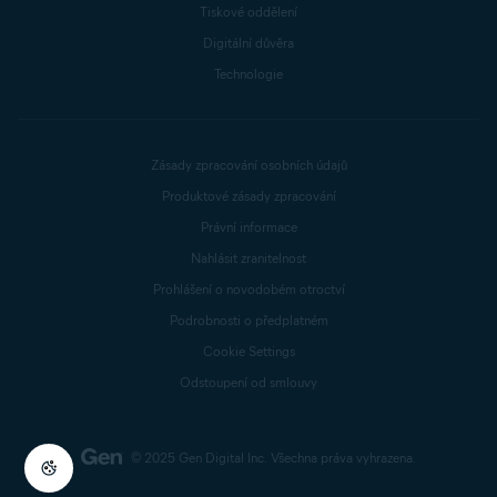
Tiskové oddělení
Digitální důvěra
Technologie
Zásady zpracování osobních údajů
Produktové zásady zpracování
Právní informace
Nahlásit zranitelnost
Prohlášení o novodobém otroctví
Podrobnosti o předplatném
Cookie Settings
Odstoupení od smlouvy
© 2025 Gen Digital Inc.
Všechna práva vyhrazena.