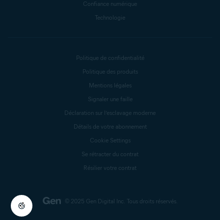
Confiance numérique
Technologie
Politique de confidentialité
Politique des produits
Mentions légales
Signaler une faille
Déclaration sur l’esclavage moderne
Détails de votre abonnement
Cookie Settings
Se rétracter du contrat
Résilier votre contrat
© 2025 Gen Digital Inc.
Tous droits réservés.