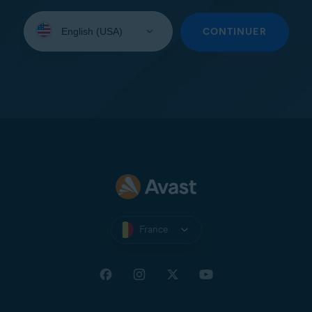
Sélectionnez
une
CONTINUER
langue:
France