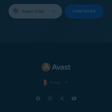
Sélectionnez
une
CONTINUER
langue:
France