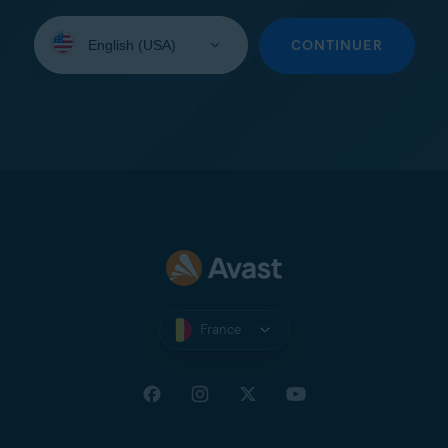
Sélectionnez
une
CONTINUER
langue:
France