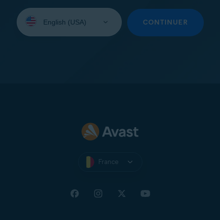
Sélectionnez
une
CONTINUER
langue:
France