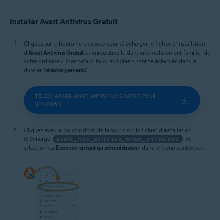
Microsoft Windows 10 Famille/Pro/Entreprise/Éducation (32/64 bits)
Microsoft Windows 8.1/Professionnel/Entreprise (32/64 bits)
Installer Avast Antivirus Gratuit
Microsoft Windows 8/Professionnel/Entreprise (32/64 bits)
Microsoft Windows 7 Édition Familiale Basique/Édition Familiale
Premium/Professionnel/Entreprise/Édition Intégrale - Service Pack 1
Cliquez sur le bouton ci-dessous pour télécharger le fichier d’installation
avec mise à jour cumulative de commodité (32/64 bits)
d’
Avast Antivirus Gratuit
et enregistrez-le dans un emplacement familier de
votre ordinateur (par défaut, tous les fichiers sont téléchargés dans le
dossier
Téléchargements
).
TÉLÉCHARGER AVAST ANTIVIRUS GRATUIT POUR
WINDOWS
Cliquez avec le bouton droit de la souris sur le fichier d’installation
téléchargé
avast_free_antivirus_setup_online.exe
et
sélectionnez
Exécuter en tant qu’administrateur
dans le menu contextuel.