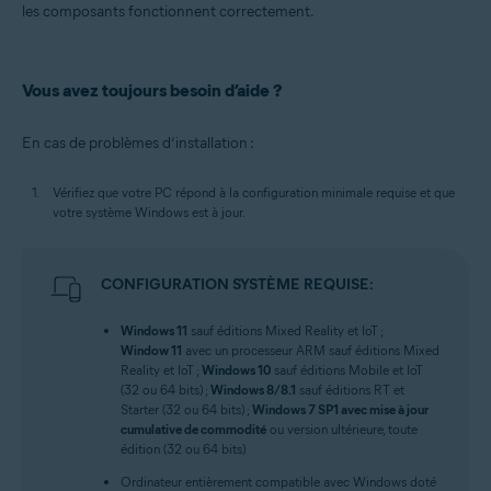
les composants fonctionnent correctement.
Vous avez toujours besoin d’aide ?
En cas de problèmes d’installation :
Vérifiez que votre PC répond à la configuration minimale requise et que
votre système Windows est à jour.
CONFIGURATION SYSTÈME REQUISE:
Windows 11
sauf éditions Mixed Reality et IoT ;
Window 11
avec un processeur ARM sauf éditions Mixed
Reality et IoT ;
Windows 10
sauf éditions Mobile et IoT
(32 ou 64 bits) ;
Windows 8/8.1
sauf éditions RT et
Starter (32 ou 64 bits) ;
Windows 7 SP1 avec mise à jour
cumulative de commodité
ou version ultérieure, toute
édition (32 ou 64 bits)
Ordinateur entièrement compatible avec Windows doté