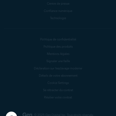
Centre de presse
Confiance numérique
Technologie
Politique de confidentialité
Politique des produits
Mentions légales
Signaler une faille
Déclaration sur l’esclavage moderne
Détails de votre abonnement
Cookie Settings
Se rétracter du contrat
Résilier votre contrat
© 2025 Gen Digital Inc.
Tous droits réservés.